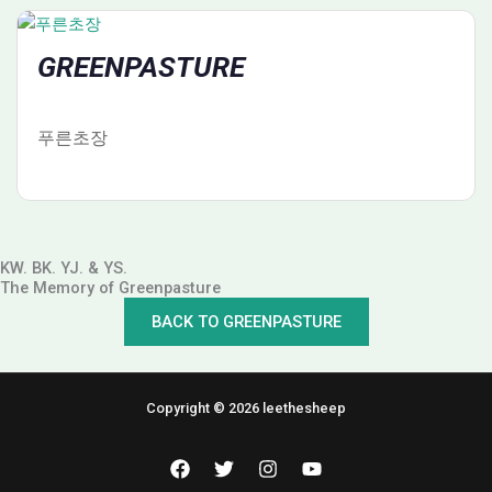
GREENPASTURE
푸른초장
KW. BK. YJ. & YS.
The Memory of Greenpasture
BACK TO GREENPASTURE
Copyright © 2026 leethesheep